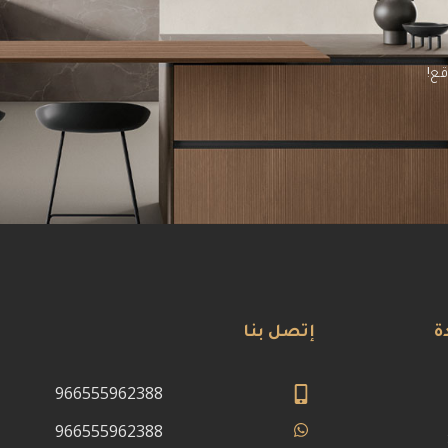
قع!
ة
إتصل بنا
966555962388
966555962388